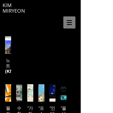
KIM
MIRYEON
노
트
(KNOT)
_
동
시
대
문
화.
월
수
'가
'포
'인
'울
예